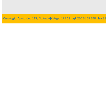
Cryologic
Αρτέμιδος 119, Παλαιό Φάληρο 175 62
τηλ
210 98 37 940
fax
21